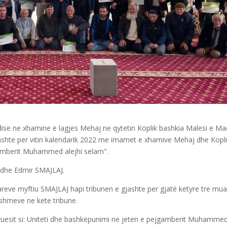
dise ne xhamine e lagjes Mehaj ne qytetin Koplik bashkia Malesi e Ma
ashte per vitin kalendarik 2022 me imamet e xhamive Mehaj dhe Kopl
mberit Muhammed alejhi selam".
Madhe Edmir SMAJLAJ.
reve myftiu SMAJLAJ hapi tribunen e gjashte per gjatë ketyre tre mua
shmeve ne kete tribune.
gjeruesit si: Uniteti dhe bashkëpunimi ne jeten e pejgamberit Muhamme