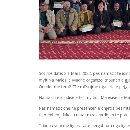
Sot me date: 24. Mars 2022, pas namazit të iqin
myftinia Malesi e Madhe organizoi tribunen e
gj
Qender me temë "Te mësojme nga jeta e pejga
Namazin e iqindise e fali myftiu i Malesisë se 
Pas namazit dhe ne prezencen e dhjetra besimta
te medhenj duke iu uruar mirëseardhjen te prani
Tribuna vijoi me ligjeratat e pergatitura nga li