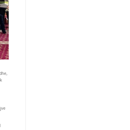
dhe,
ik
jve
d