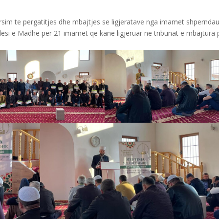
rsim te pergatitjes dhe mbajtjes se ligjeratave nga imamet shpernda
alesi e Madhe per 21 imamet qe kane ligjeruar ne tribunat e mbajtura 