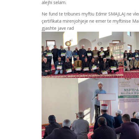
alejhi selam.
Ne fund te tribunes myftiu Edmir SMAJLAJ ne vle
çertifikata mirenjohjeje ne emer te myftinise M
gjashte jave rad