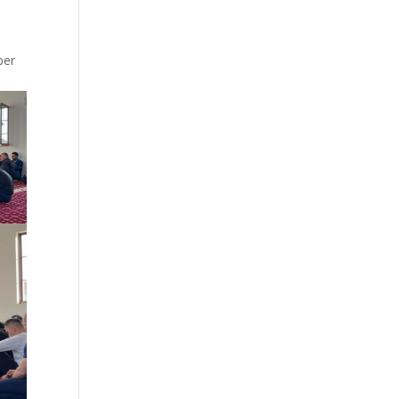
u
per