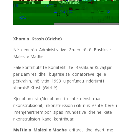
Xhamia Ktosh (Grizhe)
Në qendrën Administrative Gruemirë të Bashkisë
Malësi e Madhe
Falë kontributit të Komitetit të Bashkuar Kuvajtjan
për Bamirësi dhe bujarisë së donatorëve që e
përkrahin, në vitin 1993 u përfundu ndërtimi i
xhamisë Ktosh (Grizhë)
Kjo xhami si ç’do xhami i është nënshtruar
rikonstruksionit, rikonstruksion i cili nuk është bërë i
menjëhershëm por sipas mundësive dhe në këtë
rikonstruksion kanë kontribuar:
Myftinia Malësi e Madhe
dritaret dhe dyert me