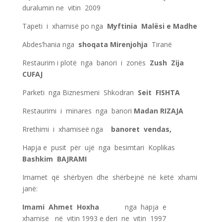
duralumin ne vitin 2009
Tapeti i xhamisë po nga
Myftinia Malësi e Madhe
Abdes’hania nga
shoqata Mirenjohja
Tiranë
Restaurim i plotë nga banori i zonës
Zush Zija
CUFAJ
Parketi nga Biznesmeni Shkodran
Seit FISHTA
Restaurimi i minares nga banori
Madan RIZAJA
Rrethimi i xhamiseë nga
banoret vendas,
Hapja e pusit për ujë nga besimtari Koplikas
Bashkim BAJRAMI
Imamet që shërbyen dhe shërbejnë në këtë xhami
janë:
Imami Ahmet Hoxha
nga hapja e
xhamisë në vitin 1993 e deri ne vitin 1997