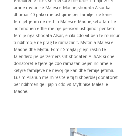
Paraditën e ditës së mërkure me datë 1 majit 2019
pranë myftinisë Malësi e Madhe,shoqata Alsar ka
dhuruar 40 pako me ushqime për familjet që kanë
femijët jetim në rrethin Malësi e Madhe,këto familjë
ndihmohen edhe me një pension ushqimor për këto
fëmijë nga shoqata Alsar, e cila cdo vit bën të mundur
ti ndihmojë në prag të ramazanit. Myftinia Malësi e
Madhe dhe Myftiu Edmir Smajlaj gjejn rastin të
falenderojnë përzemërsisht shoqaten ALSAR si dhe
donatorët e tjere qe cdo ramazan bëjen ndihme e
këtyre familjëve në nevoj që kan dhe fëmijë jetima.
Lusim Allahun më mirësitë e tij ti shpërblëj donatorët
për ndihmën që i japin cdo vit Myftinisë Malësi e
Madhe.