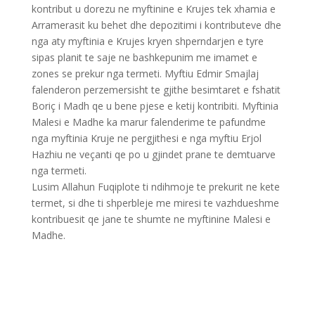
kontribut u dorezu ne myftinine e Krujes tek xhamia e
Arramerasit ku behet dhe depozitimi i kontributeve dhe
nga aty myftinia e Krujes kryen shperndarjen e tyre
sipas planit te saje ne bashkepunim me imamet e
zones se prekur nga termeti. Myftiu Edmir Smajlaj
falenderon perzemersisht te gjithe besimtaret e fshatit
Boriç i Madh qe u bene pjese e ketij kontribiti. Myftinia
Malesi e Madhe ka marur falenderime te pafundme
nga myftinia Kruje ne pergjithesi e nga myftiu Erjol
Hazhiu ne veçanti qe po u gjindet prane te demtuarve
nga termeti.
Lusim Allahun Fuqiplote ti ndihmoje te prekurit ne kete
termet, si dhe ti shperbleje me miresi te vazhdueshme
kontribuesit qe jane te shumte ne myftinine Malesi e
Madhe.