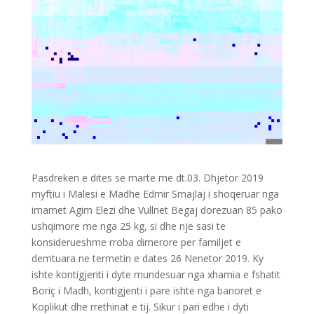
Pasdreken e dites se marte me dt.03. Dhjetor 2019
myftiu i Malesi e Madhe Edmir Smajlaj i shoqeruar nga
imamet Agim Elezi dhe Vullnet Begaj dorezuan 85 pako
ushqimore me nga 25 kg, si dhe nje sasi te
konsiderueshme rroba dimerore per familjet e
demtuara ne termetin e dates 26 Nenetor 2019. Ky
ishte kontigjenti i dyte mundesuar nga xhamia e fshatit
Boriç i Madh, kontigjenti i pare ishte nga banoret e
Koplikut dhe rrethinat e tij. Sikur i pari edhe i dyti